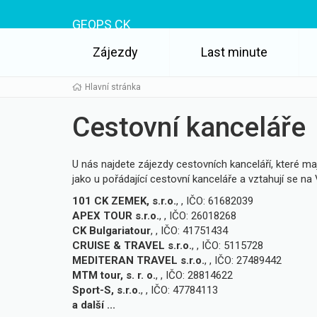
GEOPS CK
Zájezdy
Last minute
Hlavní stránka
Cestovní kanceláře
U nás najdete zájezdy cestovních kanceláří, které ma
jako u pořádající cestovní kanceláře a vztahují se na 
101 CK ZEMEK, s.r.o.
, , IČO: 61682039
APEX TOUR s.r.o.
, , IČO: 26018268
CK Bulgariatour
, , IČO: 41751434
CRUISE & TRAVEL s.r.o.
, , IČO: 5115728
MEDITERAN TRAVEL s.r.o.
, , IČO: 27489442
MTM tour, s. r. o.
, , IČO: 28814622
Sport-S, s.r.o.
, , IČO: 47784113
a další ...