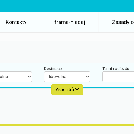
Kontakty
iframe-hledej
Zásady o
Destinace:
Termín odjezdu
Strava:
Cena zájezdu:
Více filtrů
0