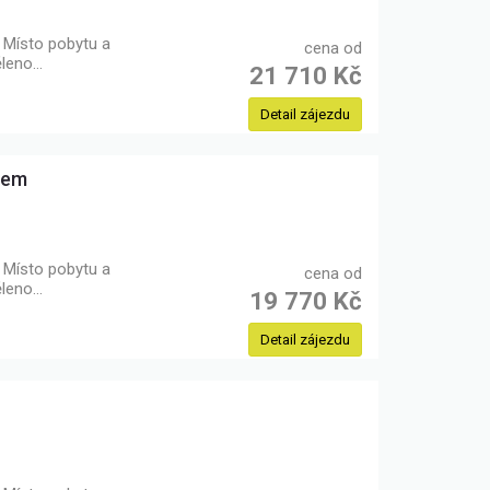
Místo pobytu a
cena od
ěleno…
21 710 Kč
Detail zájezdu
usem
Místo pobytu a
cena od
ěleno…
19 770 Kč
Detail zájezdu