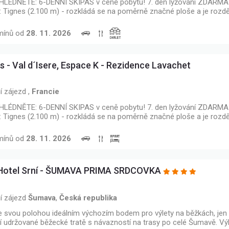
LÉDNĚTE: 6-DENNÍ SKIPAS v ceně pobytu! 7. den lyžování ZDARMA 
: Tignes (2.100 m) - rozkládá se na poměrně značné ploše a je rozd
mínů od
28. 11. 2026
s - Val d´Isere, Espace K - Rezidence Lavachet
í zájezd
,
Francie
LÉDNĚTE: 6-DENNÍ SKIPAS v ceně pobytu! 7. den lyžování ZDARMA 
: Tignes (2.100 m) - rozkládá se na poměrně značné ploše a je rozd
mínů od
28. 11. 2026
 Hotel Srní - ŠUMAVA PRIMA SRDCOVKA
í zájezd
Šumava
,
Česká republika
je svou polohou ideálním výchozím bodem pro výlety na běžkách, jen
jí udržované běžecké tratě s návazností na trasy po celé Šumavě. Výl