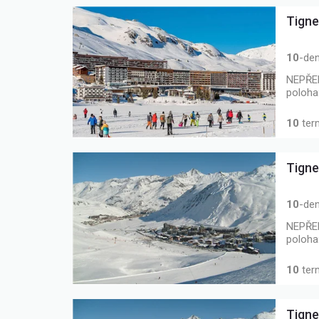
Tigne
10
-den
NEPŘEH
poloha
10
ter
Tigne
10
-den
NEPŘEH
poloha
10
ter
Tigne