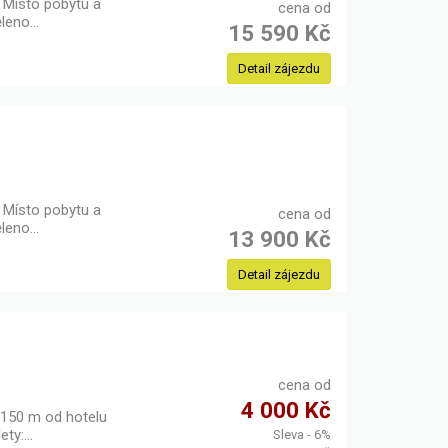
Místo pobytu a
cena od
ěleno…
15 590 Kč
Detail zájezdu
Místo pobytu a
cena od
ěleno…
13 900 Kč
Detail zájezdu
cena od
4 000 Kč
 150 m od hotelu
ety:…
Sleva - 6%