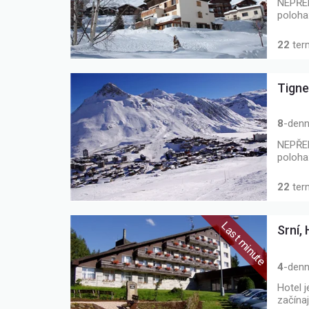
NEPŘEH
poloha
22
ter
Tigne
8
-denn
NEPŘEH
poloha
22
ter
Srní,
4
-denn
Hotel 
začína