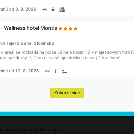
mínů od
3. 9. 2026
 - Wellness hotel Montis
nní zájezd
Golte
,
Slovinsko
ki areál se rozkládá na ploše 60 ha a nabízí 12 km sjezdových tratí r
ré sjezdovky, 7, 4 km červené sjezdovky a necelý 1 km černé…
mínů od
12. 8. 2026
Zobrazit více
sady ochrany osobních údajů
G