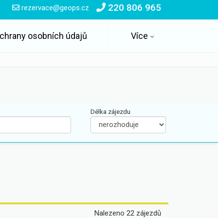
220 806 965
rezervace@geops.cz
chrany osobních údajů
Více
Délka zájezdu
Sleva:
Last minute
First minute
a více Kč
Nalezeno 22 zájezdů