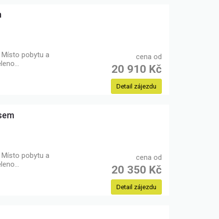
m
Místo pobytu a
cena od
ěleno…
20 910 Kč
Detail zájezdu
busem
Místo pobytu a
cena od
ěleno…
20 350 Kč
Detail zájezdu