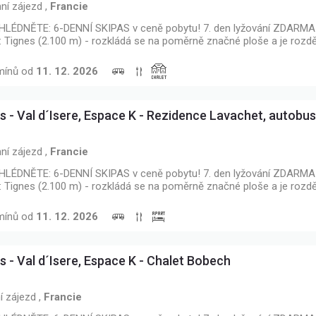
ní zájezd
,
Francie
LÉDNĚTE: 6-DENNÍ SKIPAS v ceně pobytu! 7. den lyžování ZDARMA 
: Tignes (2.100 m) - rozkládá se na poměrně značné ploše a je rozd
mínů od
11. 12. 2026
s - Val d´Isere, Espace K - Rezidence Lavachet, autob
ní zájezd
,
Francie
LÉDNĚTE: 6-DENNÍ SKIPAS v ceně pobytu! 7. den lyžování ZDARMA 
: Tignes (2.100 m) - rozkládá se na poměrně značné ploše a je rozd
mínů od
11. 12. 2026
s - Val d´Isere, Espace K - Chalet Bobech
í zájezd
,
Francie