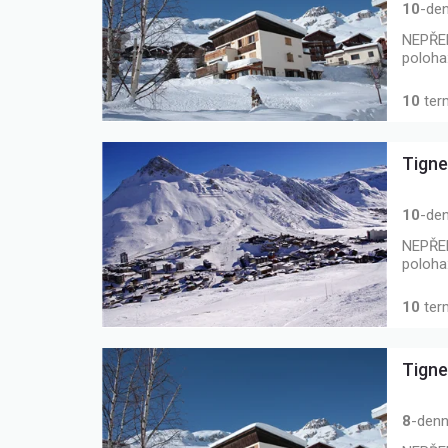
10
-den
NEPŘEH
poloha
10
ter
Tigne
10
-den
NEPŘEH
poloha
10
ter
Tigne
8
-denn