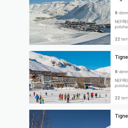
8
-denn
NEPŘEH
poloha
22
ter
Tigne
8
-denn
NEPŘEH
poloha
22
ter
Tigne