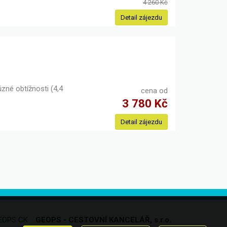
4 260 Kč
Detail zájezdu
ůzné obtížnosti (4,4
cena od
3 780 Kč
Detail zájezdu
EOPS CK
GEOPS - CESTOVNÍ KANCELÁŘ, s.r.o.