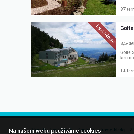
37
ter
Golte
3,5
-de
Golte S
km mod
14
ter
Zájezdy
Last minute
Kontakty
iframe-hledej
Zá
Na našem webu používáme cookies