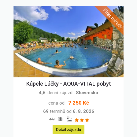
Kúpele Lúčky - AQUA-VITAL pobyt
4,6
-denní zájezd
,
Slovensko
7 250 Kč
cena od
69
termínů od
6. 8. 2026
Detail zájezdu