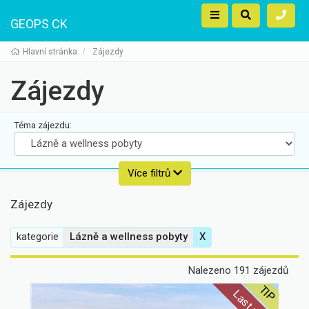
GEOPS CK
Hlavní stránka
Zájezdy
Zájezdy
Téma zájezdu:
Země:
Více filtrů
Zájezdy
Destinace:
kategorie
Lázně a wellness pobyty
X
Termín odjezdu
Nalezeno 191 zájezdů
Délka zájezdu