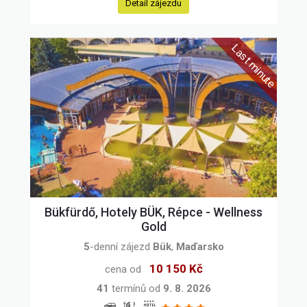
Detail zájezdu
Bükfürdő, Hotely BÜK, Répce - Wellness
Gold
5
-denní zájezd
Bük
,
Maďarsko
10 150 Kč
cena od
41
termínů od
9. 8. 2026