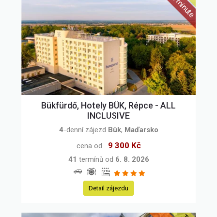
Doprava:
Ubytování:
Strava:
Bükfürdő, Hotely BÜK, Répce - ALL
Cena zájezdu:
INCLUSIVE
4
-denní zájezd
Bük
,
Maďarsko
0
a více Kč
9 300 Kč
cena od
Sleva:
41
termínů od
6. 8. 2026
Last minute
First minute
Detail zájezdu