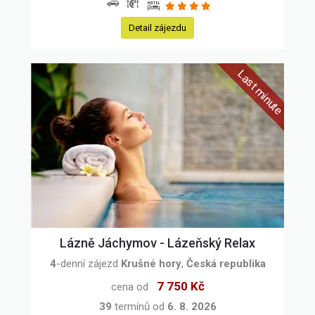
Detail zájezdu
Lázně Jáchymov - Lázeňský Relax
4
-denní zájezd
Krušné hory
,
Česká republika
7 750 Kč
cena od
39
termínů od
6. 8. 2026