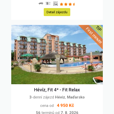
Detail zájezdu
Hévíz, Fit 4* - Fit Relax
3
-denní zájezd
Hévíz
,
Maďarsko
4 950 Kč
cena od
56
termínů od
7. 8. 2026