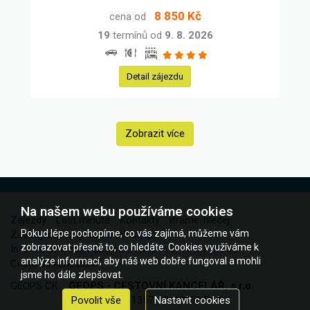
8 850 Kč
cena od
19
termínů od
9. 8. 2026
Detail zájezdu
Zobrazit více
Na našem webu používáme cookies
Zájezdy
Last minute
Kontakty
iframe-hledej
Pokud lépe pochopíme, co vás zajímá, můžeme vám
Zásady ochrany osobních údajů
zobrazovat přesně to, co hledáte. Cookies využíváme k
Informace k zájezdu podle zákona č. 159/1999 Sb.
analýze informací, aby náš web dobře fungoval a mohli
Cestovní kanceláře
jsme ho dále zlepšovat.
GEOPS CK
GEOPS - CESTOVNÍ KANCELÁŘ, s.r.o.
Šternberkova 1357/10, 17000 Praha
Povolit vše
Nastavit cookies