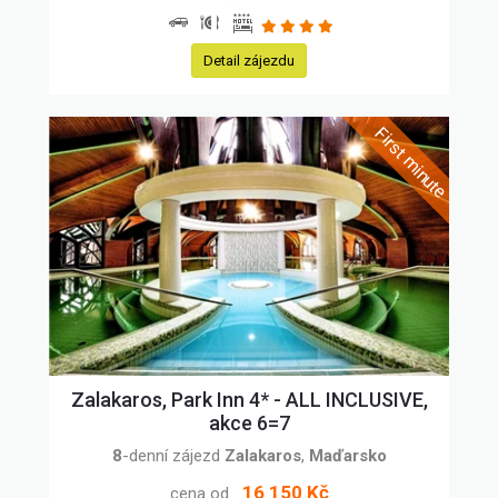
Detail zájezdu
Zalakaros, Park Inn 4* - ALL INCLUSIVE,
akce 6=7
8
-denní zájezd
Zalakaros
,
Maďarsko
16 150 Kč
cena od