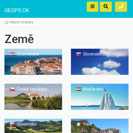
GEOPS CK
Hlavní stránka
Země
Chorvatsko
Slovinsko
Česká republika
Maďarsko
Slovensko
Itálie