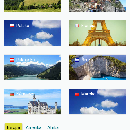
Polsko
Francie
Rakousko
Řecko
Německo
Maroko
Evropa
Amerika
Afrika