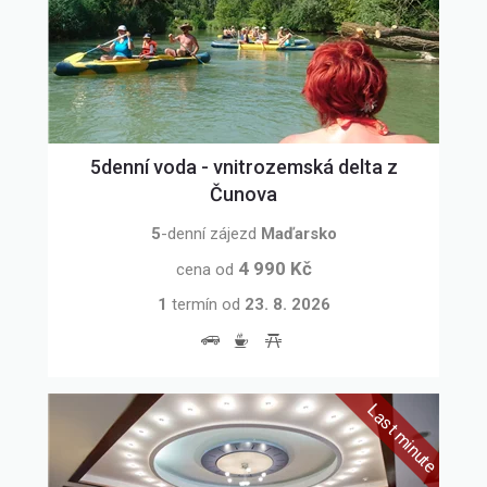
5denní voda - vnitrozemská delta z
Čunova
5
-denní zájezd
Maďarsko
4 990 Kč
cena od
1
termín
od
23. 8. 2026