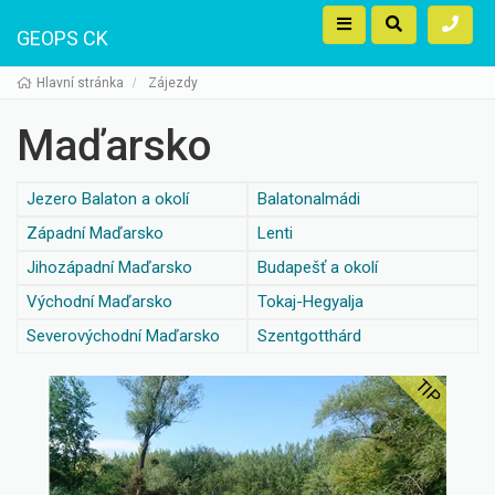
GEOPS CK
Hlavní stránka
Zájezdy
Maďarsko
Jezero Balaton a okolí
Balatonalmádi
Západní Maďarsko
Lenti
Jihozápadní Maďarsko
Budapešť a okolí
Východní Maďarsko
Tokaj-Hegyalja
Severovýchodní Maďarsko
Szentgotthárd