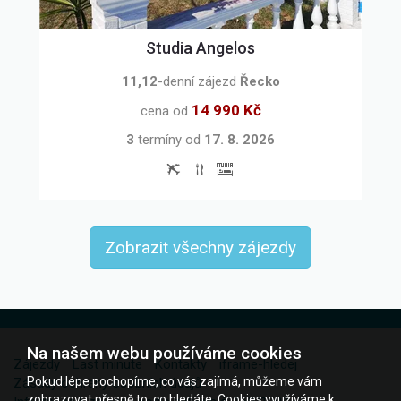
Studia Angelos
11,12
-denní zájezd
Řecko
14 990 Kč
cena od
3
termíny
od
17. 8. 2026
Zobrazit všechny zájezdy
Na našem webu používáme cookies
Zájezdy
Last minute
Kontakty
iframe-hledej
Pokud lépe pochopíme, co vás zajímá, můžeme vám
Zásady ochrany osobních údajů
zobrazovat přesně to, co hledáte. Cookies využíváme k